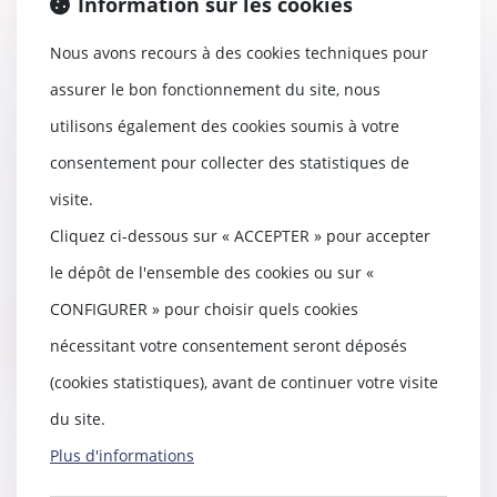
Information sur les cookies
Lire la suite
Nous avons recours à des cookies techniques pour
assurer le bon fonctionnement du site, nous
utilisons également des cookies soumis à votre
Frais bancaires lors d’une
consentement pour collecter des statistiques de
succession : suppression des cas
de gratuité
visite.
03/07/2026
Cliquez ci-dessous sur « ACCEPTER » pour accepter
Des règles avaient été mises en
le dépôt de l'ensemble des cookies ou sur «
place en novembre 2025
concernant les frais q...
CONFIGURER » pour choisir quels cookies
Lire la suite
nécessitant votre consentement seront déposés
(cookies statistiques), avant de continuer votre visite
du site.
Plus d'informations
Copropriété : une mise en