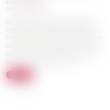
Publié le :
30/06/2026
Source :
www.aurep.com
Quelques mois après avoir rendu une décision
relative à ce même régime d’exonération (V.
François Fruleux, Exonération totale de droits de
succession entre frères et sœurs (CGI, art. 796-0
ter) : attention de ne pas confondre « domicile
commun » et « résidence commune »...
Lire la suite