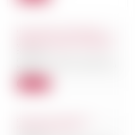
Un processus irréversible de
départ des lieux du locataire fait
obstacle au repentir du bailleur
30/06/2026
Est tardif le repentir du bailleur
exercé alors que le locataire s'est
engagé...
Lire la suite
Comment se protéger du
démarchage abusif ?
29/06/2026