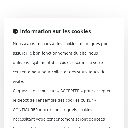
Pratiques commerciales
Information sur les cookies
déloyales : le concepteur d'un
trophée marketing échappe au
Nous avons recours à des cookies techniques pour
Code de la consommation
06/07/2026
assurer le bon fonctionnement du site, nous
Les règles relatives aux pratiques
utilisons également des cookies soumis à votre
commerciales déloyales ne
s'appliquent qu'...
consentement pour collecter des statistiques de
visite.
Lire la suite
Cliquez ci-dessous sur « ACCEPTER » pour accepter
le dépôt de l'ensemble des cookies ou sur «
CONFIGURER » pour choisir quels cookies
Frais bancaires lors d’une
nécessitant votre consentement seront déposés
succession : suppression des cas