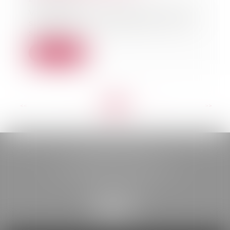
Vous recevez régulièrement des
sollicitations indésirables, que ce
soit par t...
Lire la suite
<<
<
...
3
4
5
6
7
8
9
...
>
>>
BELOU AVOCATS
85, boulevard Léon Gambetta
46000 CAHORS