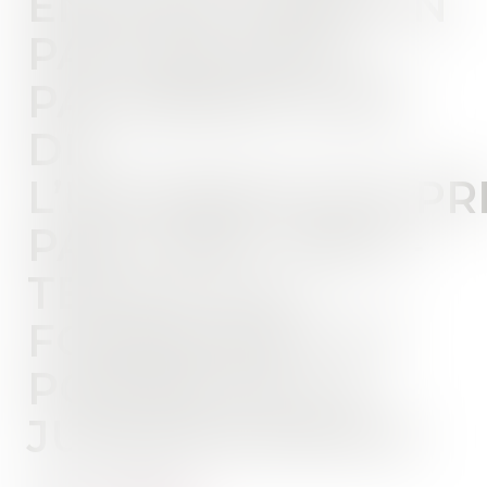
ENGAGÉ DANS UN
PACS NE PEUT
PAS BÉNÉFICIER
DE
L’EXONÉRATION P
PAR L’ART. 796-0-
TER DU CGI :
FONDEMENT ET
PORTÉE DE LA
JURISPRUDENCE