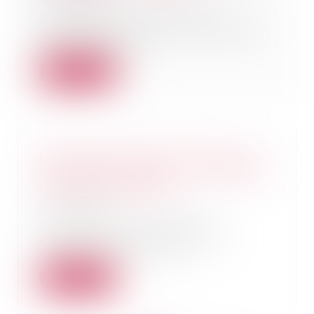
En matière successorale, le
notaire est tenu à une obligation
de conseil enve...
Lire la suite
Détermination de la créance et
injonction de payer : le contrat et
rien que le contrat !
30/04/2025
L’article 1405 du Code de
procédure civile prévoit les
conditions de mise en...
Lire la suite