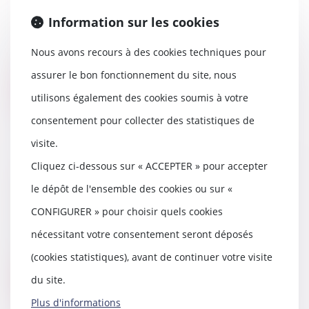
établi
Information sur les cookies
06/05/2025
Le syndicat des copropriétaires
Nous avons recours à des cookies techniques pour
ne peut être condamné pour des
dommages surve...
assurer le bon fonctionnement du site, nous
Lire la suite
utilisons également des cookies soumis à votre
consentement pour collecter des statistiques de
visite.
Cliquez ci-dessous sur « ACCEPTER » pour accepter
Quelles sont les obligations liées
le dépôt de l'ensemble des cookies ou sur «
à la carte BTP ?
02/05/2025
CONFIGURER » pour choisir quels cookies
La carte d’identification
nécessitant votre consentement seront déposés
professionnelle d’un salarié du
BTP, souvent abrégé...
(cookies statistiques), avant de continuer votre visite
du site.
Lire la suite
Plus d'informations