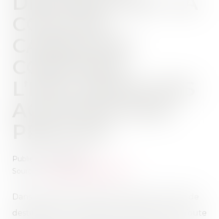
DESTINATION : LA
COUR DE
CASSATION
CONFIRME
L’EXCLUSION DES
ACTIVITÉS NON
PRÉVUES
Publié le :
29/04/2025
Source :
www.lemag-juridique.com
Dans le cadre d’un bail commercial, la clause de
destination fixe l’usage autorisé des locaux. Toute