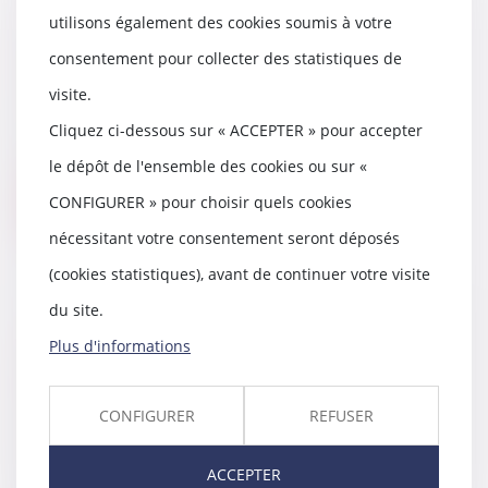
utilisons également des cookies soumis à votre
Logement squatté : quels recours
consentement pour collecter des statistiques de
pour les propriétaires ?
15/09/2020
visite.
L’Église Saint-Bernard à Paris, le
Cliquez ci-dessous sur « ACCEPTER » pour accepter
59 de la rue de Rivoli toujours à
Paris, l...
le dépôt de l'ensemble des cookies ou sur «
CONFIGURER » pour choisir quels cookies
Lire la suite
nécessitant votre consentement seront déposés
(cookies statistiques), avant de continuer votre visite
du site.
Le coût des travaux de
Plus d'informations
rénovation reste à la charge des
acheteurs après la résolution de
la vente
CONFIGURER
REFUSER
09/09/2020
En cas de résolution de la vente
ACCEPTER
pour non-paiement du prix, les