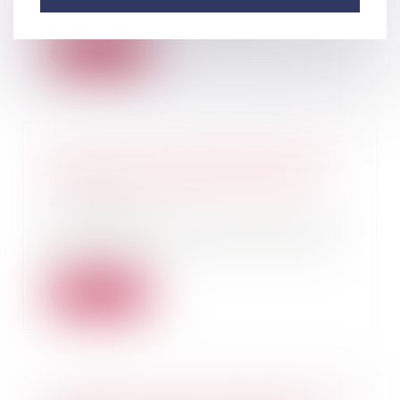
acheteurs, qu...
Lire la suite
Quels recours quand les travaux
d'un voisin portent préjudice ?
09/09/2020
Les travaux réalisés sur le terrain
d’un voisin peuvent parfois être
probléma...
Lire la suite