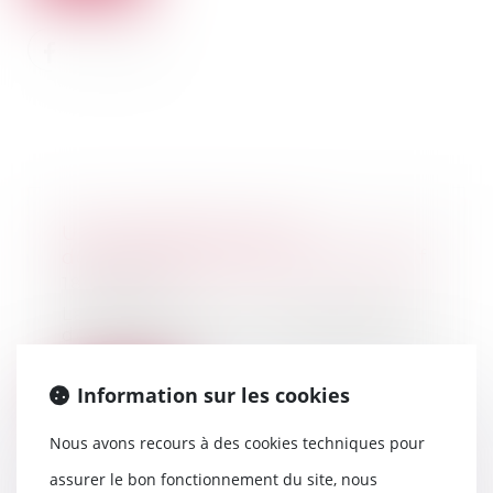
Une nouvelle loi sur le
démarchage téléphonique abusif
18/09/2020
La faculté pour un professionnel
de démarcher un consommateur
inscrit sur la...
Information sur les cookies
Lire la suite
Nous avons recours à des cookies techniques pour
assurer le bon fonctionnement du site, nous