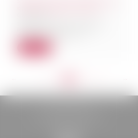
Succession : peut-on déclarer ses
enfants indignes à hériter ?
09/09/2020
Un héritier peut être déclaré
indigne à recevoir sa part
d'héritage. Mais sou...
Lire la suite
<<
<
...
213
214
215
216
217
218
219
...
>
>>
BELOU AVOCATS
85, boulevard Léon Gambetta
46000 CAHORS