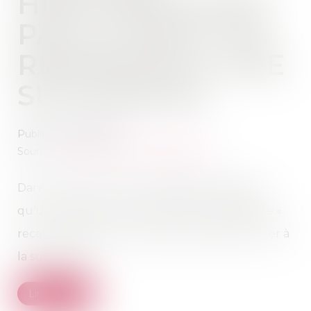
HÉRITIERS N’ONT
PAS LE DROIT DE
RENONCER À UNE
SUCCESSION
Publié le :
18/09/2020
Source :
www.mieuxvivre-votreargent.fr
Dans un arrêt, la Cour de Cassation rappelle
qu’un héritier qui se serait rendu coupable de «
recel successoral » n’a plus le droit de renoncer à
la succession...
Lire la suite