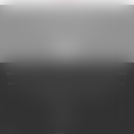
BELOU AVOCATS
85, boulevard Léon Gambetta
46000 CAHORS
Accueil
Cabinet
Équipe
Compétences
Honoraires
Actualités
Contactez-nous
Politique de cookies
Politique de confidentialité
Mentions légales
Plan du site
Articles
Septeo
Digital &
Services ©
2021