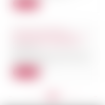
Lire la suite
Transition énergétique -
MaPrimeRénov’ Copropriété : le
montant de l'aide augmente
03/04/2024
MaPrimeRénov’ Copropriété vous
permet de bénéficier d’une aide
financière pou...
Lire la suite
<<
<
...
78
79
80
81
82
83
84
...
>
>>