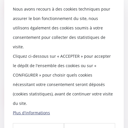
Lire la suite
Nous avons recours à des cookies techniques pour
assurer le bon fonctionnement du site, nous
utilisons également des cookies soumis à votre
consentement pour collecter des statistiques de
Droits voisins : l’Autorité
visite.
prononce une sanction de 250
millions d’euros à l’encontre de
Cliquez ci-dessous sur « ACCEPTER » pour accepter
Google
le dépôt de l'ensemble des cookies ou sur «
04/04/2024
CONFIGURER » pour choisir quels cookies
Droits voisins : l’Autorité
prononce une sanction de 250
nécessitant votre consentement seront déposés
millions d’euros à l...
(cookies statistiques), avant de continuer votre visite
Lire la suite
du site.
Plus d'informations