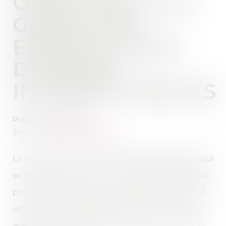
QUESTION DE LA
GARDE DES
ENFANTS ISSUS
D'UNIONS
INTERNATIONALES
Publié le :
09/04/2024
Source :
www.actu-juridique.fr
La requérante est une ressortissante française qui
se maria en France avec un ressortissant japonais
puis partit vivre avec lui au Japon. Le couple eut
un enfant et la requérante retourna en France
avec l’enfant, exprima son intention d’y rester et