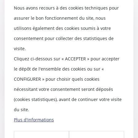
Nous avons recours à des cookies techniques pour
assurer le bon fonctionnement du site, nous
utilisons également des cookies soumis à votre
Certificats d’économies d’énergie
consentement pour collecter des statistiques de
(CEE) : encore des modifications
à connaître
visite.
09/05/2025
Cliquez ci-dessous sur « ACCEPTER » pour accepter
Pour rappel, le dispositif des
le dépôt de l'ensemble des cookies ou sur «
certificats d’économies d’énergie
est une part...
CONFIGURER » pour choisir quels cookies
Lire la suite
nécessitant votre consentement seront déposés
(cookies statistiques), avant de continuer votre visite
du site.
Plus d'informations
Violences sur les enfants : les
alertes ne sont pas aisées