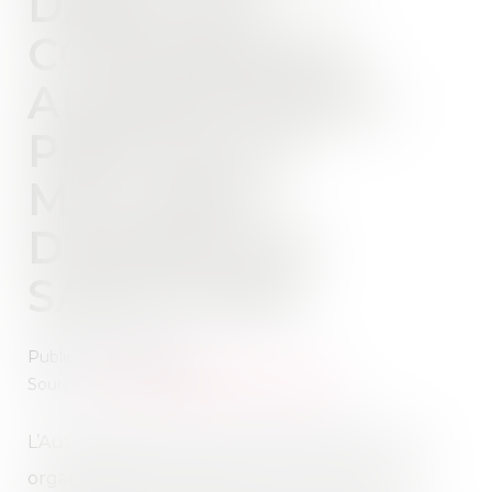
DANS LES
CONTENANTS
ALIMENTAIRES :
PRÈS DE 20
MILLIONS
D’EUROS DE
SANCTIONS
Publié le :
17/01/2024
Source :
www.autoritedelaconcurrence.fr
L’Autorité de la concurrence sanctionne trois
organismes professionnels de conserveurs, la