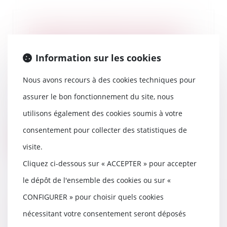
Rachat de magasins Casino par
Intermarché : l’Autorité de la
concurrence autorise l’opération
Information sur les cookies
sous réserve de la cession de
trois magasins
Nous avons recours à des cookies techniques pour
23/01/2024
assurer le bon fonctionnement du site, nous
Le 13 juillet 2023, Intermarché a
notifié à l’Autorité de la
utilisons également des cookies soumis à votre
concurrence son...
consentement pour collecter des statistiques de
Lire la suite
visite.
Cliquez ci-dessous sur « ACCEPTER » pour accepter
le dépôt de l'ensemble des cookies ou sur «
CONFIGURER » pour choisir quels cookies
Autorisation d’exploitation
commerciale : un dispositif
nécessitant votre consentement seront déposés
expérimental entre en vigueur