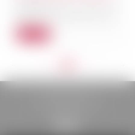
16/01/2024
La loi Pinel fêtera en 2024 ses 10
ans. Publiée le 18 juin 2014, la loi
Pinel...
Lire la suite
<<
<
...
87
88
89
90
91
92
93
...
>
>>
BELOU AVOCATS
85, boulevard Léon Gambetta
46000 CAHORS