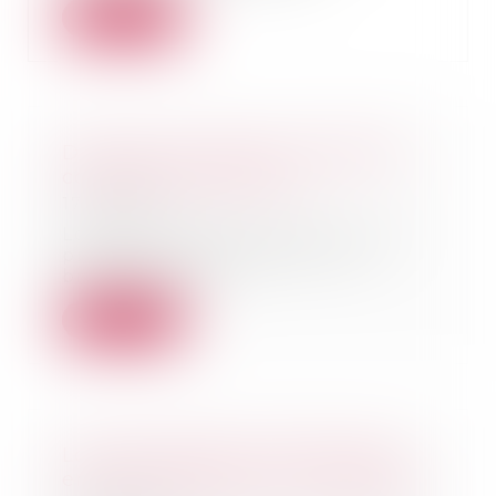
Lire la suite
Droit de succession immobilier :
comment ça marche ?
17/01/2024
Lorsqu’un décès survient, il est
procédé à la réalisation d’un
bilan patrimon...
Lire la suite
Loi Pinel et baux commerciaux :
entre encadrement et souplesse