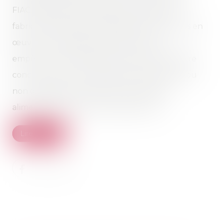
FIAC, l’ADEPALE et l’ANIA et le syndicat des
fabricants de boîtes, le SNFBM, pour avoir mis en
œuvre une stratégie collective visant à
empêcher les industriels du secteur de se faire
concurrence sur la question de la présence ou
non de bisphénol A dans les contenants
alimentaires (conserves, canettes, etc.)...
Lire la suite