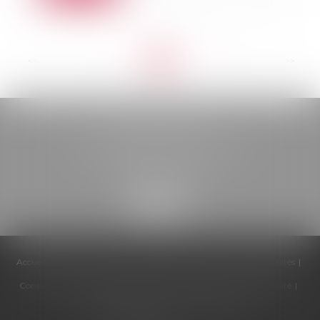
<<
<
...
7
8
9
10
11
12
13
...
>
>>
BELOU AVOCATS
85, boulevard Léon Gambetta
46000 CAHORS
Accueil
Cabinet
Équipe
Compétences
Honoraires
Actualités
Contactez-nous
Politique de cookies
Politique de confidentialité
Mentions légales
Plan du site
Articles