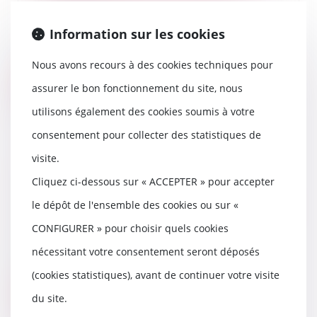
03/06/2026
Information sur les cookies
a Cour de cassation, dans un
arrêt rendu le 21 mai 2026, est
venue rappeler q...
Nous avons recours à des cookies techniques pour
assurer le bon fonctionnement du site, nous
Lire la suite
utilisons également des cookies soumis à votre
consentement pour collecter des statistiques de
visite.
Recherche de paternité
Cliquez ci-dessous sur « ACCEPTER » pour accepter
internationale : cassation de
l’arrêt appliquant la loi de Floride
le dépôt de l'ensemble des cookies ou sur «
02/06/2026
CONFIGURER » pour choisir quels cookies
Une femme de nationalité
nécessitant votre consentement seront déposés
américaine et biélorusse a donné
naissance à un enfa...
(cookies statistiques), avant de continuer votre visite
Lire la suite
du site.