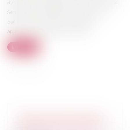
des évolutions engagées par la loi Pinel de 2014.
Son objectif : rééquilibrer les relations entre
bailleurs et commerçants locataires, en
apportant davantage de souplesse...
Lire la suite
L’absence de valeur probante
d’un acte de notoriété acquisitive
ne peut entraîner sa nullité