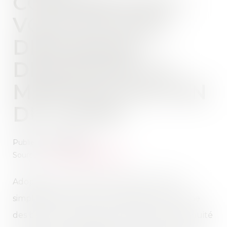
COMMERCIAUX :
VOUS POUVEZ
DÉSORMAIS
DEMANDER LA
MENSUALISATION
DU LOYER
Publié le :
02/06/2026
Source :
www.ouiemagazine.net
Adoptée en avril dans le cadre de la loi de
simplification de la vie économique, la réforme
des baux commerciaux s’inscrit dans la continuité