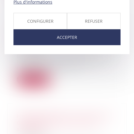
Plus d'informations
CONFIGURER
REFUSER
Surendettement : examen
distinct de la bonne foi des
ACCEPTER
époux
01/06/2026
En matière de surendettement,
le bénéfice des mesures de
traitement est réser...
Lire la suite
Héritage détourné : sécuriser les
droits des héritiers face à la
spoliation