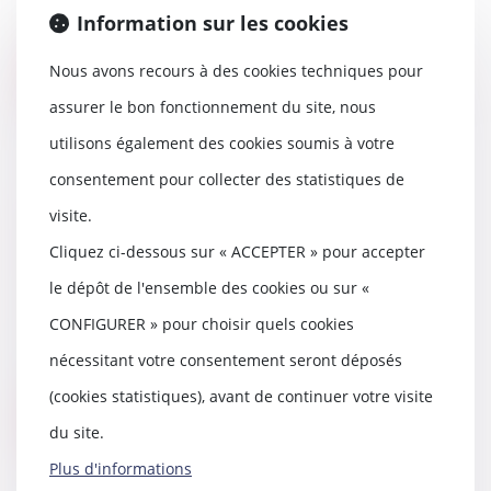
aurait fait appel à de jeunes
Information sur les cookies
influenceurs p...
Nous avons recours à des cookies techniques pour
Lire la suite
assurer le bon fonctionnement du site, nous
utilisons également des cookies soumis à votre
consentement pour collecter des statistiques de
Règlement Successions :
visite.
confirmation de l’acception
Cliquez ci-dessous sur « ACCEPTER » pour accepter
libérale de la notion de pacte
successoral
le dépôt de l'ensemble des cookies ou sur «
20/10/2021
CONFIGURER » pour choisir quels cookies
Le contrat par lequel une
personne organise au profit
nécessitant votre consentement seront déposés
d’autres parties contra...
(cookies statistiques), avant de continuer votre visite
Lire la suite
du site.
Plus d'informations