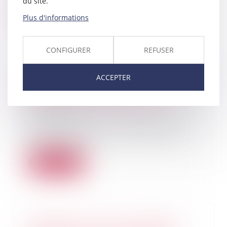
du site.
Lire la suite
Plus d'informations
CONFIGURER
REFUSER
Testament olographe
ACCEPTER
partiellement daté par un tiers :
pas de nullité automatique
19/06/2024
Le testament est dit olographe
lorsqu’il est écrit en entier à la
main, préci...
Lire la suite
Réception tacite : l’occupation