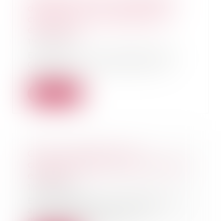
des lieux est insuffisante pour
caractériser une volonté non
équivoque
19/06/2024
En vertu de l’article 1792-6 du
Code civil : « La réception est
l'acte par le...
Lire la suite
CJUE : la protection du
consommateur pour les services
en ligne
19/06/2024
En Allemagne, le locataire d’un
appartement dont le loyer
mensuel était supér...