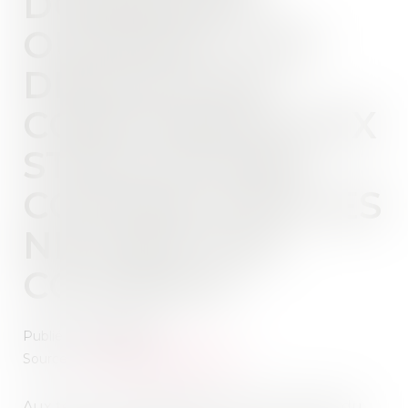
DOMMAGES-
OUVRAGE : LES
DÉFAUTS DE
CONFORMITÉ AUX
STIPULATIONS
CONTRACTUELLES
NE SONT PAS
COUVERTS
Publié le :
26/06/2024
Source :
www.lemag-juridique.com
Aux termes des dispositions de l’article 1792 du