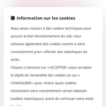
Ordonnance du 19 juin 2024
modifiant et codifiant le droit de
la publicité foncière
Information sur les cookies
26/06/2024
Cette ordonnance codifie le droit
Nous avons recours à des cookies techniques pour
de la publicité foncière dans le
code civil...
assurer le bon fonctionnement du site, nous
Lire la suite
utilisons également des cookies soumis à votre
consentement pour collecter des statistiques de
visite.
Cliquez ci-dessous sur « ACCEPTER » pour accepter
Bornes de recharge pour
le dépôt de l'ensemble des cookies ou sur «
véhicules électriques : l’Autorité
rend son avis
CONFIGURER » pour choisir quels cookies
20/06/2024
nécessitant votre consentement seront déposés
Alors que l’Union européenne
s’est fixée pour objectif de
(cookies statistiques), avant de continuer votre visite
parvenir à la neutr...