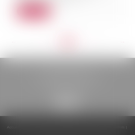
Lire la suite
<<
<
...
69
70
71
72
73
74
75
...
>
>>
BELOU AVOCATS
85, boulevard Léon Gambetta
46000 CAHORS
Accueil
Cabinet
Équipe
Compétences
Honoraires
Actualités