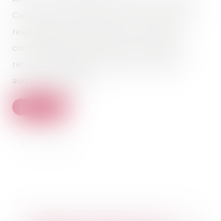
Code civil, tout constructeur d’un ouvrage est
responsable de plein droit des dommages
compromettant la solidité de l’ouvrage et le
rendant inhabitable ou impropre à l’usage
auquel il est destiné...
Lire la suite