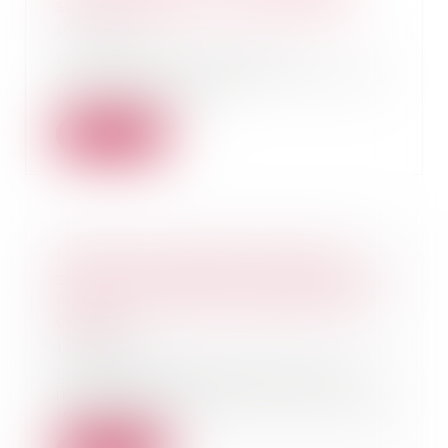
saisir trop tôt le Conseil d’Etat
16/12/2021
Lorsqu’une opération de
concentration a été pré notifiée à
l’Autorité de la c...
Lire la suite
Montant du rapport quand la
somme donnée est investie dans
l'achat d'un bien amélioré puis
vendu
16/12/2021
Lorsque l’argent donné a été
investi dans l’achat d’un bien que
le donataire...