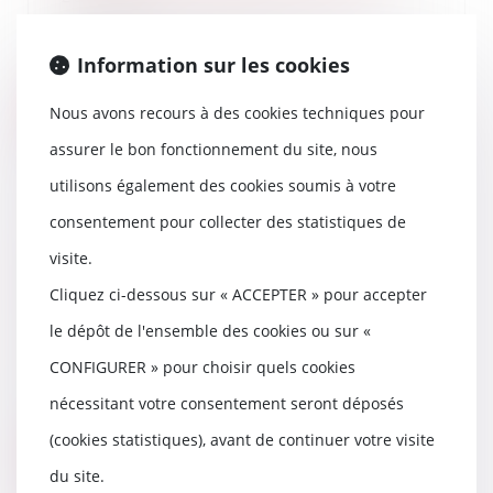
Faciliter le changement de nom
de l’enfant à la suite d’un
Information sur les cookies
divorce. Tel est l...
Nous avons recours à des cookies techniques pour
Lire la suite
assurer le bon fonctionnement du site, nous
utilisons également des cookies soumis à votre
consentement pour collecter des statistiques de
Les recherches du
visite.
diagnostiqueur amiante se
limitent au périmètre défini par
Cliquez ci-dessous sur « ACCEPTER » pour accepter
les textes
le dépôt de l'ensemble des cookies ou sur «
21/12/2021
CONFIGURER » pour choisir quels cookies
La responsabilité du
diagnostiqueur n’est engagée
nécessitant votre consentement seront déposés
que lorsque le diagnostic n...
(cookies statistiques), avant de continuer votre visite
Lire la suite
du site.