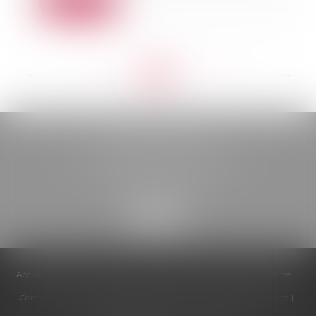
Lire la suite
<<
<
...
166
167
168
169
170
171
172
...
>
>>
BELOU AVOCATS
85, boulevard Léon Gambetta
46000 CAHORS
Accueil
Cabinet
Équipe
Compétences
Honoraires
Actualités
Contactez-nous
Politique de cookies
Politique de confidentialité