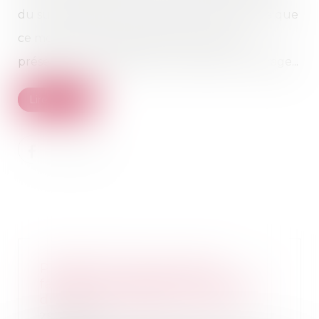
du suivi financier du chantier doit veiller à ce que
ce montant soit déduit des factures qu’il
présente pour paiement au maître de l’ouvrage...
Lire la suite
Proposition de loi visant à
faciliter le changement de nom
des enfants après un divorce
28/12/2021