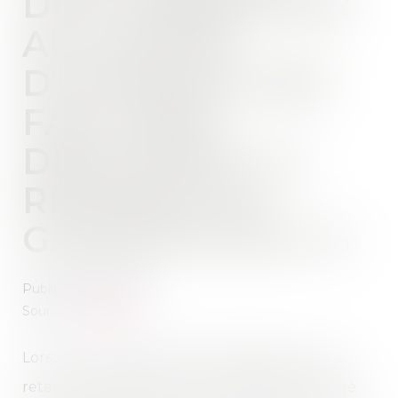
DOIT PRÉSENTER
AU MAÎTRE
D'OUVRAGE DES
FACTURES
DÉDUISANT LA
RETENUE DE
GARANTIE DE 5 %
Publié le :
22/12/2021
Source :
www.efl.fr
Lorsqu’un marché prévoit l’application d’une
retenue de garantie de 5 %, l’architecte chargé