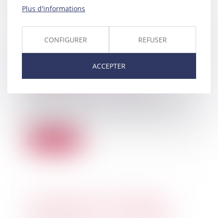
Plus d'informations
CONFIGURER
REFUSER
Les Etats de l’UE doivent
dorénavant reconnaître la
ACCEPTER
filiation entre un couple
homosexuel et son enfant
21/12/2021
En contraignant la Bulgarie à
délivrer une carte d’identité à la
fille d’un c...
Lire la suite
Contentieux du contrôle des
concentrations : il ne faut pas