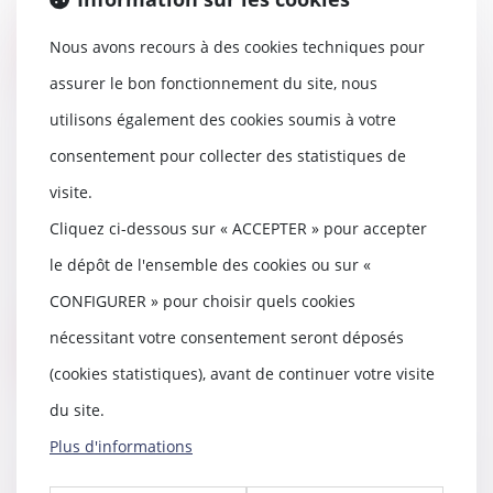
d’acquisition....
Nous avons recours à des cookies techniques pour
Lire la suite
assurer le bon fonctionnement du site, nous
utilisons également des cookies soumis à votre
consentement pour collecter des statistiques de
La désignation du syndic non mis
visite.
en concurrence n’est pas nulle
Cliquez ci-dessous sur « ACCEPTER » pour accepter
22/06/2021
le dépôt de l'ensemble des cookies ou sur «
En l’absence de disposition en ce
sens, le non-respect par le
CONFIGURER » pour choisir quels cookies
conseil syndica...
nécessitant votre consentement seront déposés
Lire la suite
(cookies statistiques), avant de continuer votre visite
du site.
Plus d'informations
Pratique anticoncurrentielle et