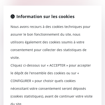
la protection des mineurs en
ligne
06/07/2021
Information sur les cookies
Massivement présents en ligne,
les mineurs doivent pouvoir
Nous avons recours à des cookies techniques pour
bénéficier d’une p...
assurer le bon fonctionnement du site, nous
Lire la suite
utilisons également des cookies soumis à votre
consentement pour collecter des statistiques de
visite.
Cliquez ci-dessous sur « ACCEPTER » pour accepter
Déchéance du terme et mise en
demeure préalable : vers de
le dépôt de l'ensemble des cookies ou sur «
nouvelles précisions
CONFIGURER » pour choisir quels cookies
02/07/2021
nécessitant votre consentement seront déposés
La première chambre civile de la
Cour de cassation vient de
(cookies statistiques), avant de continuer votre visite
transmettre un re...
du site.