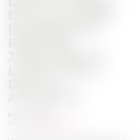
DANS LE TEMPS
DE LA LOI PINEL
(CHARGES) ET
FIXATION
JUDICIAIRE DU
LOYER - BAIL |
DALLOZ
ACTUALITÉ
Publié le :
06/07/2021
Source :
www.dalloz-actualite.fr
La demande tendant à voir déclarer non écrites