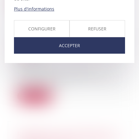
Lire la suite
Plus d'informations
CONFIGURER
REFUSER
Immobilier : construire sans
ACCEPTER
permis... un vice caché en cas de
vente !
30/06/2021
Une construction édifiée à
l'origine sans permis est atteinte
d'un vice caché...
Lire la suite
Passage pour cause d’enclave : le