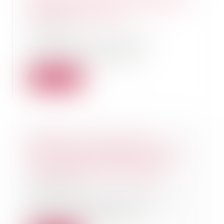
juge peut retenir un tracé autre
que celui demandé
29/06/2021
Lorsque les propriétaires
intéressés sont parties à
l’instance, le juge qui c...
Lire la suite
Hermès : un nouvel outil
d’échanges de documents avec
les avocats et l'administration
mis en place par l'Autorité
24/06/2021
Afin de simplifier, accélérer et
sécuriser l’ensemble des
échanges en matière...