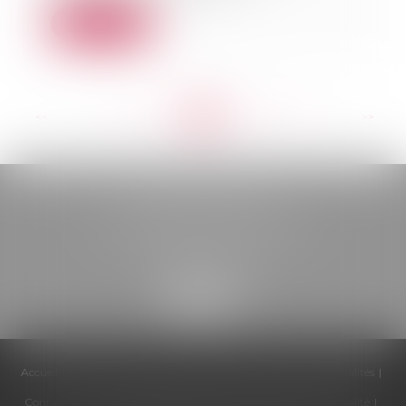
Lire la suite
<<
<
...
182
183
184
185
186
187
188
...
>
>>
BELOU AVOCATS
85, boulevard Léon Gambetta
46000 CAHORS
Accueil
Cabinet
Équipe
Compétences
Honoraires
Actualités
Contactez-nous
Politique de cookies
Politique de confidentialité