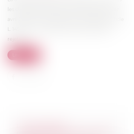
les clauses du bail renouvelé à compter du 1er
avril 2014, en ce qu’elles sont contraires à l’article
L. 145-40-2 du code de commerce, doit être
rejetée...
Lire la suite
La CNIL publie 8
recommandations pour renforcer