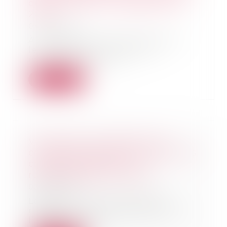
de biens devient obligatoire en
2025
04/02/2025
À compter du 1er janvier 2025,
les propriétaires de biens
immobiliers situés...
Lire la suite
Vol annulé : la création d’un
compte de fidélité n'emporte pas
consentement pour le
remboursement en bons
03/02/2025
Lorsqu’un vol est annulé ou
retardé, ou qu’un passager fait
l’objet d’un refu...