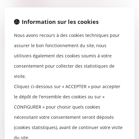
07/02/2025
La réception judiciaire d’un
ouvrage, prévue à l’article 1792-6
Information sur les cookies
du Code civil...
Nous avons recours à des cookies techniques pour
Lire la suite
assurer le bon fonctionnement du site, nous
utilisons également des cookies soumis à votre
consentement pour collecter des statistiques de
Prise en compte d’une obligation
visite.
légale nouvelle pour la fixation
Cliquez ci-dessous sur « ACCEPTER » pour accepter
du loyer
le dépôt de l'ensemble des cookies ou sur «
04/02/2025
Lors de la fixation du loyer d’un
CONFIGURER » pour choisir quels cookies
bail commercial, il est possible de
nécessitant votre consentement seront déposés
tenir c...
(cookies statistiques), avant de continuer votre visite
Lire la suite
du site.