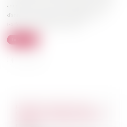
agences pour concurrence déloyale en raison
d’annonces publiées sans le Diagnostic de
Performance Énergétique (DPE)...
Lire la suite
Réception judiciaire d’une
charpente : quand la solidité fait
obstacle à l’acceptation des
travaux !