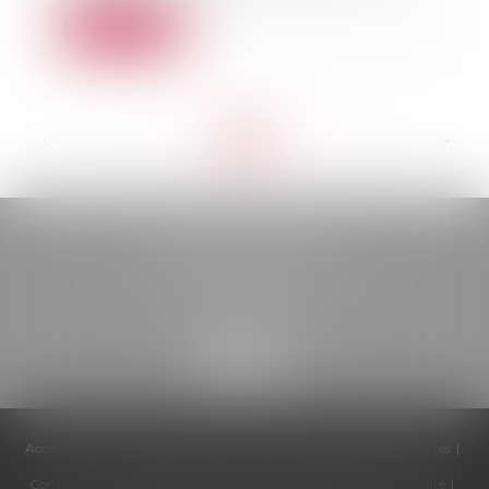
Lire la suite
<<
<
...
42
43
44
45
46
47
48
...
>
>>
BELOU AVOCATS
85, boulevard Léon Gambetta
46000 CAHORS
Accueil
Cabinet
Équipe
Compétences
Honoraires
Actualités
Contactez-nous
Politique de cookies
Politique de confidentialité