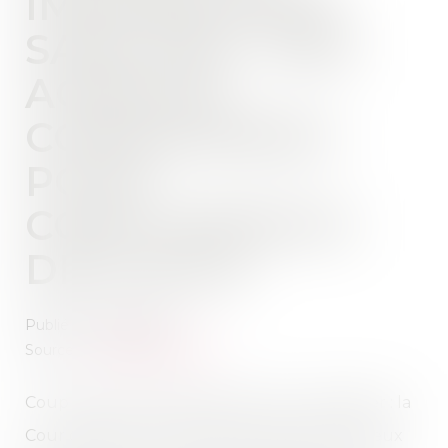
IMMOBILIÈRES
SANS DPE : DES
AGENCES
CONDAMNÉES
POUR
CONCURRENCE
DÉLOYALE
Publié le :
07/02/2025
Source :
www.flash-immo.fr
Coup de tonnerre dans le secteur immobilier : la
Cour d’appel de Montpellier a sanctionné deux