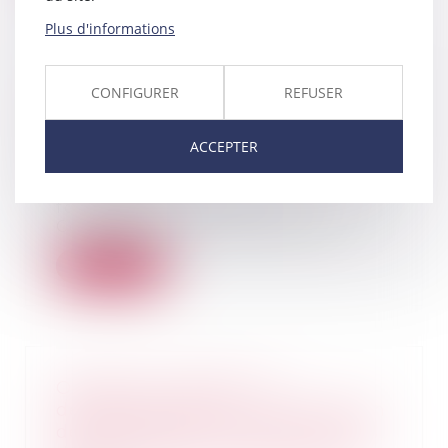
Plus d'informations
Devoir conjugal et liberté
CONFIGURER
REFUSER
sexuelle : la CEDH protège le
consentement dans le mariage
ACCEPTER
04/02/2025
En matière de droits
fondamentaux, l'article 8 de la
Convention européenne de...
Lire la suite
Obligations légales de
débroussaillement : l'information
des acquéreurs et des locataires