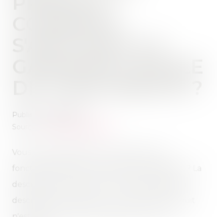
PRODUIT :
COMMENT
S'APPLIQUE LA
GARANTIE LÉGALE
DE CONFORMITÉ ?
Publié le :
30/09/2021
Source :
www.service-public.fr
Vous venez d'acheter un produit qui ne
fonctionne pas au moment de son utilisation ? La
description de l'article ne correspond pas à la
description du vendeur ? Ou encore le produit
n'est pas conforme à l'usage que vous en