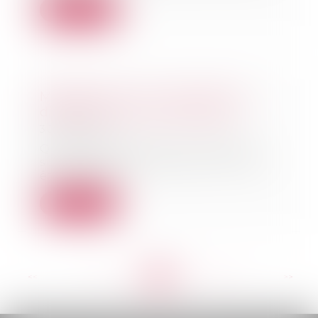
Lire la suite
Mariage, pacs, union libre: les
différences en cas de décès
30/09/2021
Quel héritage pour le conjoint
survivant et les enfants? Si vous
êtes marié,...
Lire la suite
<<
<
...
173
174
175
176
177
178
179
...
>
>>