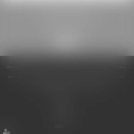
BELOU AVOCATS
85, boulevard Léon Gambetta
46000 CAHORS
Accueil
Cabinet
Équipe
Compétences
Honoraires
Actualités
Contactez-nous
Politique de cookies
Politique de confidentialité
Mentions légales
Plan du site
Articles
Septeo
Digital &
Services ©
2021