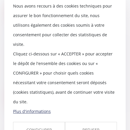
ruine ne rentrent pas...
Nous avons recours à des cookies techniques pour
Lire la suite
assurer le bon fonctionnement du site, nous
utilisons également des cookies soumis à votre
consentement pour collecter des statistiques de
visite.
Précisions sur la possibilité pour
Cliquez ci-dessous sur « ACCEPTER » pour accepter
un parent de louer à son enfant à
un prix réduit
le dépôt de l'ensemble des cookies ou sur «
06/10/2021
CONFIGURER » pour choisir quels cookies
Interrogé sur les intentions du
gouvernement quant à la
nécessitant votre consentement seront déposés
possibilité pour les...
(cookies statistiques), avant de continuer votre visite
Lire la suite
du site.
Plus d'informations
CONFIGURER
REFUSER