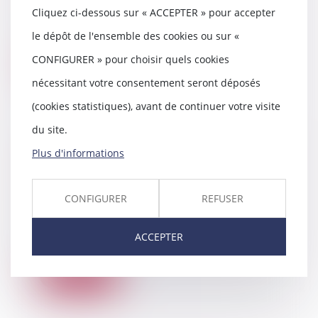
Alors que le Diagnostic de
Cliquez ci-dessous sur « ACCEPTER » pour accepter
performance énergétique (DPE),
le dépôt de l'ensemble des cookies ou sur «
annexé aux transact...
CONFIGURER » pour choisir quels cookies
Lire la suite
nécessitant votre consentement seront déposés
(cookies statistiques), avant de continuer votre visite
du site.
Application aux baux en cours de
Plus d'informations
la loi Pinel et imprescriptibilité
du réputé non écrit
CONFIGURER
REFUSER
12/01/2021
La loi Pinel, en ce qu’elle a
modifié l’article L. 145-15 du code
ACCEPTER
de commerce...
Lire la suite