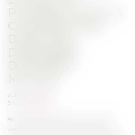
POURSUITE DE LA
COOPÉRATION
DANS DES
DOMAINES
D'INTÉRÊT
MUTUEL
Publié le :
12/01/2021
Source :
ec.europa.eu
Après d'intenses négociations, la Commission
européenne est parvenue aujourd'hui à un