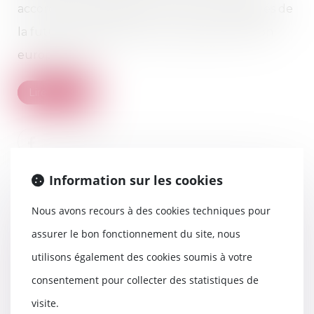
accord avec le Royaume-Uni sur les modalités de
la future coopération entre ce pays et l'Union
européenne...
Lire la suite
Information sur les cookies
Nous avons recours à des cookies techniques pour
assurer le bon fonctionnement du site, nous
utilisons également des cookies soumis à votre
Les règles du diagnostic de
performance énergétique
consentement pour collecter des statistiques de
changent
visite.
12/01/2021