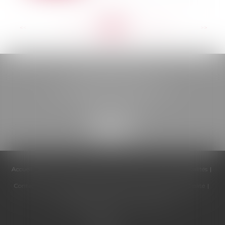
<<
<
...
202
203
204
205
206
207
208
...
>
>>
BELOU AVOCATS
85, boulevard Léon Gambetta
46000 CAHORS
Accueil
Cabinet
Équipe
Compétences
Honoraires
Actualités
Contactez-nous
Politique de cookies
Politique de confidentialité
Mentions légales
Plan du site
Articles
Septeo