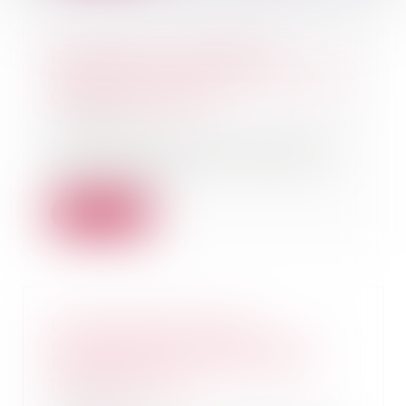
Publicité pour l’infidélité,
obligation de fidélité et avis de la
Cour de cassation
12/01/2021
La Cour de cassation a approuvé
la cour d’appel de Paris d’avoir
refusé de pr...
Lire la suite
De nouveaux pouvoirs
prochainement attribués à la
DGCCRF pour lutter contre la
fraude en ligne