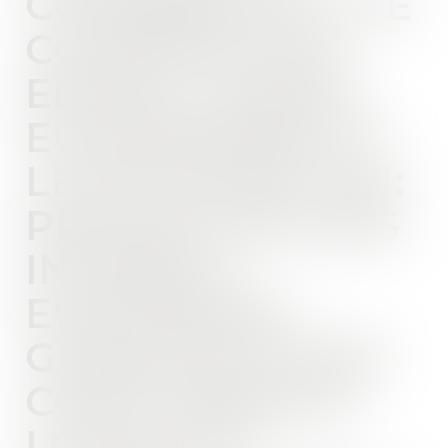
COMMERCE ET DE
COOPÉRATION
ENTRE L'UNION
EUROPÉENNE ET
LE ROYAUME-UNI:
PROTECTION DES
INTÉRÊTS
EUROPÉENS,
GARANTIE D'UNE
CONCURRENCE
LOYALE ET