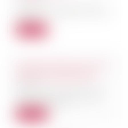
24/12/2020
Le projet de loi portant diverses
dispositions d'adaptation du droit
national...
Lire la suite
Location-accession à la propriété
immobilière : le PSLA peut
financer un logement ancien
23/12/2020
Ouverture aux logements dans
l’ancien, fixation d’une durée
minimale de phase...
Lire la suite