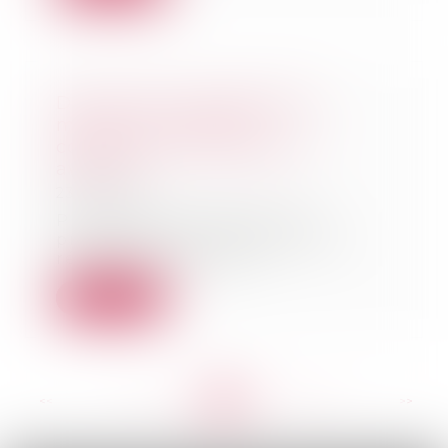
Divorce par consentement
mutuel : une charte
commune aux notaires et
avocats
23/03/2021
Principales obligations des
professionnels, liquidation du
régime matrimonial...
Lire la suite
<<
<
...
193
194
195
196
197
198
199
...
>
>>