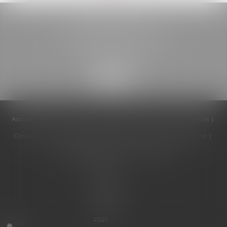
BELOU AVOCATS
85, boulevard Léon Gambetta
46000 CAHORS
Accueil
Cabinet
Équipe
Compétences
Honoraires
Actualités
Contactez-nous
Politique de cookies
Politique de confidentialité
Mentions légales
Plan du site
Articles
Septeo
Digital &
Services ©
2021