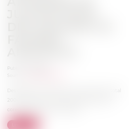
ATTAQUÉE EN
JUSTICE POUR
DES DIZAINES DE
FAUSSES
ANNONCES
Publié le :
24/03/2021
Source :
immobilier.lefigaro.fr
Des dizaines de vacanciers, qui ont perdu au total
200.000 euros, accusent la plateforme d’être
coresponsable de ces arnaques...
Lire la suite