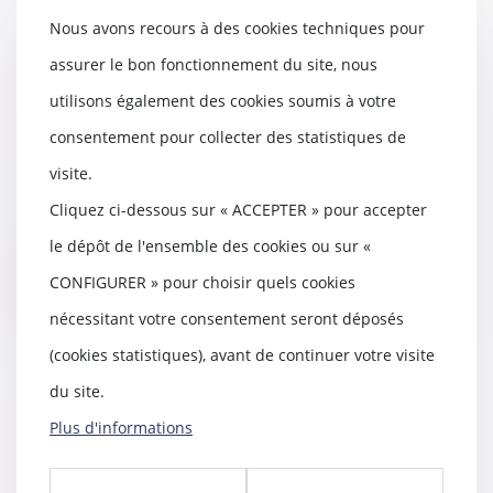
Nous avons recours à des cookies techniques pour
assurer le bon fonctionnement du site, nous
CCMI : devoir de conseil du
constructeur sur la nature et
utilisons également des cookies soumis à votre
l’importance des travaux de
consentement pour collecter des statistiques de
raccordement
visite.
25/03/2021
Le constructeur de maison
Cliquez ci-dessous sur « ACCEPTER » pour accepter
individuelle avec plan doit
le dépôt de l'ensemble des cookies ou sur «
s’assurer de la nature...
CONFIGURER » pour choisir quels cookies
Lire la suite
nécessitant votre consentement seront déposés
(cookies statistiques), avant de continuer votre visite
du site.
Vente sur Internet : un contrat
Plus d'informations
sans risque pour le
consommateur